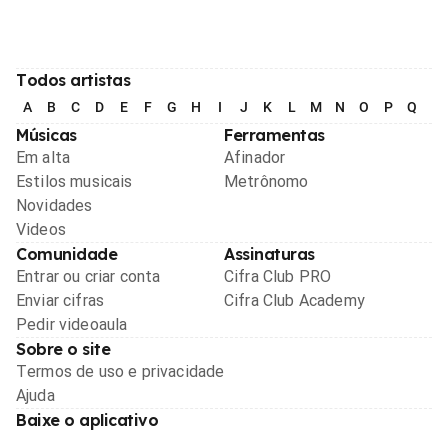
Todos artistas
A
B
C
D
E
F
G
H
I
J
K
L
M
N
O
P
Q
R
Músicas
Ferramentas
Em alta
Afinador
Estilos musicais
Metrônomo
Novidades
Videos
Comunidade
Assinaturas
Entrar ou criar conta
Cifra Club PRO
Enviar cifras
Cifra Club Academy
Pedir videoaula
Sobre o site
Termos de uso e privacidade
Ajuda
Baixe o aplicativo