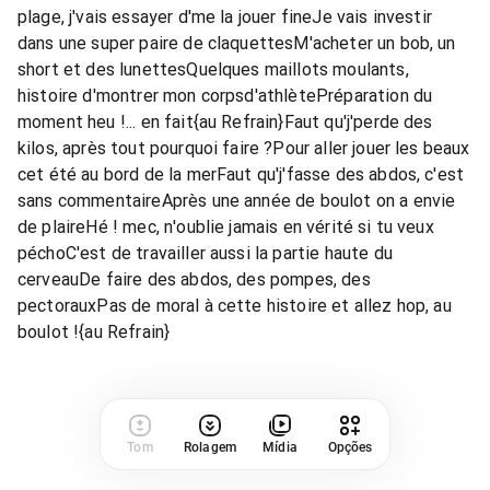
plage, j'vais essayer d'me la jouer fineJe vais investir
dans une super paire de claquettesM'acheter un bob, un
short et des lunettesQuelques maillots moulants,
histoire d'montrer mon corpsd'athlètePréparation du
moment heu !... en fait{au Refrain}Faut qu'j'perde des
kilos, après tout pourquoi faire ?Pour aller jouer les beaux
cet été au bord de la merFaut qu'j'fasse des abdos, c'est
sans commentaireAprès une année de boulot on a envie
de plaireHé ! mec, n'oublie jamais en vérité si tu veux
péchoC'est de travailler aussi la partie haute du
cerveauDe faire des abdos, des pompes, des
pectorauxPas de moral à cette histoire et allez hop, au
boulot !{au Refrain}
Tom
Rolagem
Mídia
Opções