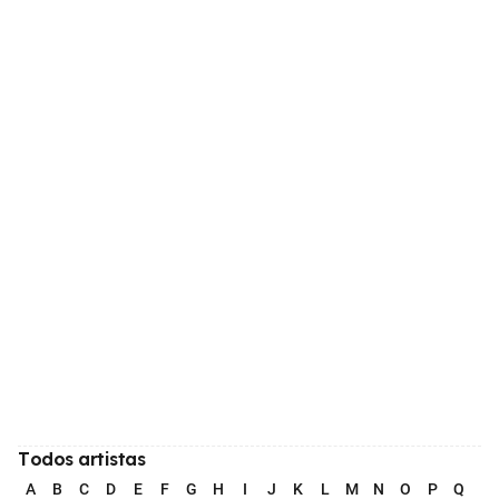
Todos artistas
A
B
C
D
E
F
G
H
I
J
K
L
M
N
O
P
Q
R