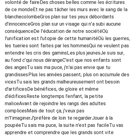
volonté de faireDes choses belles comme les écritures
de ce mondeEt ne pas tâcher les murs avec le sang de la
blanchecolombeGros plan sur tes yeux débordants
d'innocenceGros plan sur un visage qui n'a subi aucune
conséquenceDe l'éducation de notre sociétéOù
l'unification est l'utopie de cette humanitéOù les guerres,
les tueries sont faites par les hommesQui ne veulent pas
entendre les cris des gaminsLes plus jeunesJe suis sur,
au fond c'qui nous dérangeC'est que nos enfants sont
des angesTu sais ma puce, j'n'ai pas envie que tu
grandissesPlus les années passent, plus on accumule des
vicesTu sais les grands malheureusement ont besoin
d'artificesDe bénéfices, de gloire et même
d'édificesReste longtemps l'enfant, la petite
maliceAvant de rejoindre les rangs des adultes
complicesMais de tout ça, j'veux pas
m'l'imaginerJ'préfère de loin te regarderJouer à la
poupéeTu sais ma puce, la suite n'est pas facileTu vas
apprendre et comprendre que les grands sont vite