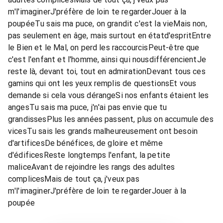
m'l'imaginerJ'préfère de loin te regarderJouer à la
poupéeTu sais ma puce, on grandit c'est la vieMais non,
pas seulement en âge, mais surtout en étatd'espritEntre
le Bien et le Mal, on perd les raccourcisPeut-être que
c'est l'enfant et l'homme, ainsi qui nousdifférencientJe
reste là, devant toi, tout en admirationDevant tous ces
gamins qui ont les yeux remplis de questionsEt vous
demande si cela vous dérangeSi nos enfants étaient les
angesTu sais ma puce, j'n'ai pas envie que tu
grandissesPlus les années passent, plus on accumule des
vicesTu sais les grands malheureusement ont besoin
d'artificesDe bénéfices, de gloire et même
d'édificesReste longtemps l'enfant, la petite
maliceAvant de rejoindre les rangs des adultes
complicesMais de tout ça, j'veux pas
m'l'imaginerJ'préfère de loin te regarderJouer à la
poupée