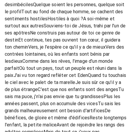
desimbécilesQuelque soient les personnes, quelque soit
le profilTout au fond de chaque homme, se cachent des
sentiments hostilesHostiles à quoi ?A soi-même et
surtout aux autresSouviens-toi de Jésus, trahi par l'un de
ses apôtresNe construis pas autour de toi ce genre de
destinEt continue, tes pas ouvrent ton cœur, il guidera
ton cheminVers, je l'espère ce qu'il y a de mieuxVers des
contrées lointaines, où les enfants sont bénis par
lesdieuxComme dans les rêves, l'image d'un monde
parfaitOù tout un pays, tout un peuple est réuni dans la
paixJ'ai vu ton regard refléter cet EdenQuand tu touchais
le ciel avec le palet de ta marelleJe suis sûr ce qu'il y a
de plus étrangeC'est que nos enfants sont des angesTu
sais ma puce, j'n'ai pas envie que tu grandissesPlus les
années passent, plus on accumule des vicesTu sais les
grands malheureusement ont besoin d'artificesDe
bénéfices, de gloire et même d'édificesReste longtemps
l'enfant, la petite maliceAvant de rejoindre les rangs des
adultes complicesMais de tout ça, j'veux pas