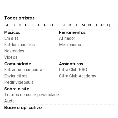
Todos artistas
A
B
C
D
E
F
G
H
I
J
K
L
M
N
O
P
Q
R
Músicas
Ferramentas
Em alta
Afinador
Estilos musicais
Metrônomo
Novidades
Videos
Comunidade
Assinaturas
Entrar ou criar conta
Cifra Club PRO
Enviar cifras
Cifra Club Academy
Pedir videoaula
Sobre o site
Termos de uso e privacidade
Ajuda
Baixe o aplicativo