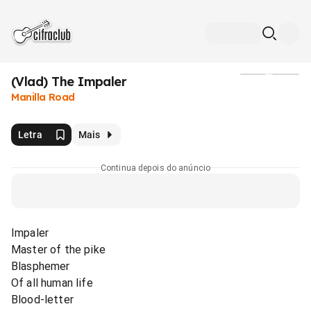
(Vlad) The Impaler
Mídia
Manilla Road
Letra
Mais
Continua depois do anúncio
Impaler
Master of the pike
Blasphemer
Of all human life
Blood-letter