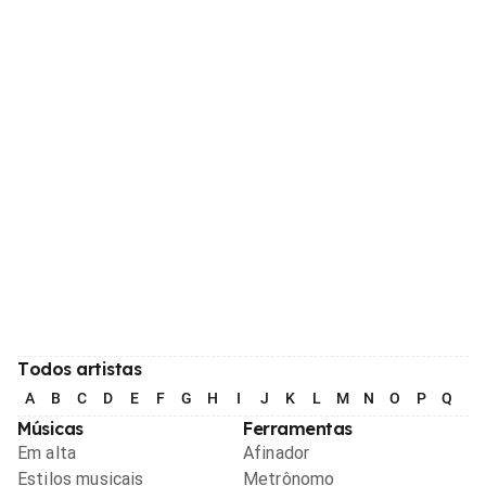
Todos artistas
A
B
C
D
E
F
G
H
I
J
K
L
M
N
O
P
Q
R
Músicas
Ferramentas
Em alta
Afinador
Estilos musicais
Metrônomo