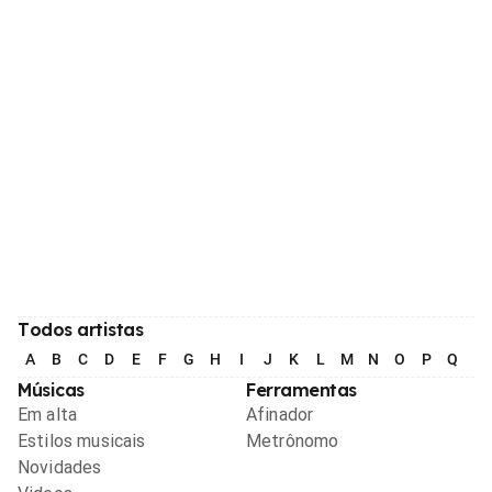
Todos artistas
A
B
C
D
E
F
G
H
I
J
K
L
M
N
O
P
Q
R
Músicas
Ferramentas
Em alta
Afinador
Estilos musicais
Metrônomo
Novidades