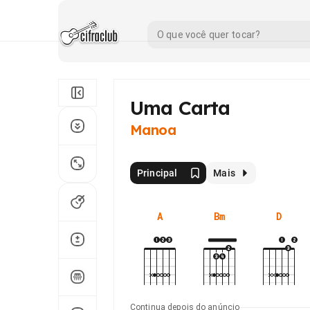
Uma Carta
Manoa
Principal
Mais
A
Bm
D
Continua depois do anúncio