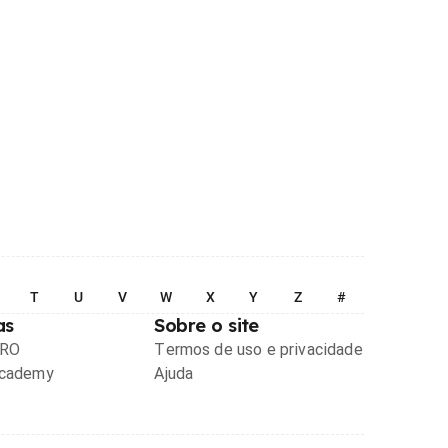
T
U
V
W
X
Y
Z
#
as
Sobre o site
PRO
Termos de uso e privacidade
Academy
Ajuda