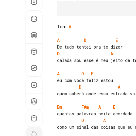
Tom
:
A
A
D
E
D
A
calada sou esse é meu jeito de te
A
D
E
D
A
quem saberá onde essa estrada vai
Bm
F#m
A
E
D
A
como um sinal das coisas que eu n