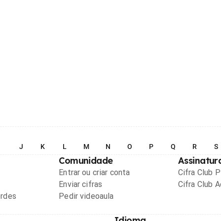
I
J
K
L
M
N
O
P
Q
R
S
Comunidade
Assinatur
Entrar ou criar conta
Cifra Club 
Enviar cifras
Cifra Club 
ordes
Pedir videoaula
Idioma