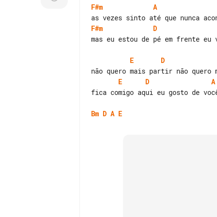
F#m
A
F#m
D
mas eu estou de pé em frente eu v
E
D
E
D
A
fica comigo aqui eu gosto de você
Bm
D
A
E