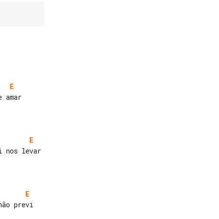
E
 amar

E
 nos levar

E
ão previ
