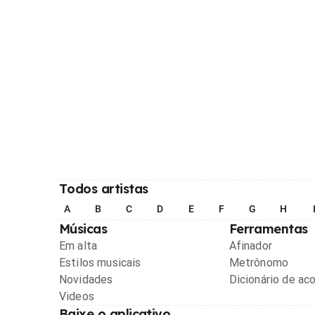
Todos artistas
A
B
C
D
E
F
G
H
Músicas
Ferramentas
Em alta
Afinador
Estilos musicais
Metrônomo
Novidades
Dicionário de ac
Videos
Baixe o aplicativo