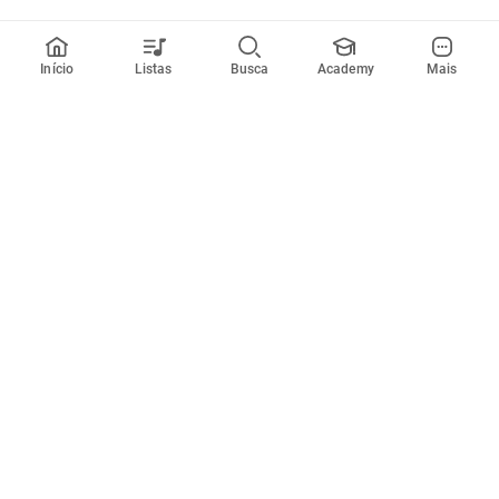
Início
Listas
Busca
Academy
Mais
Todos artistas
A
B
C
D
E
F
G
H
I
J
K
L
M
N
O
P
Q
R
Músicas
Ferramentas
Em alta
Afinador
Estilos musicais
Metrônomo
Novidades
Videos
Comunidade
Assinaturas
Entrar ou criar conta
Cifra Club PRO
Enviar cifras
Cifra Club Academy
Pedir videoaula