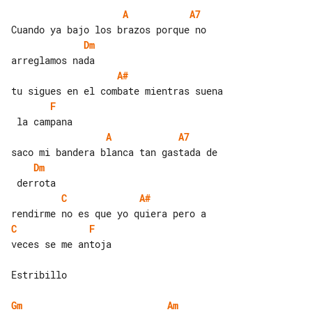
A
A7
Dm
A#
F
A
A7
Dm
C
A#
C
F
veces se me antoja

Estribillo

Gm
Am