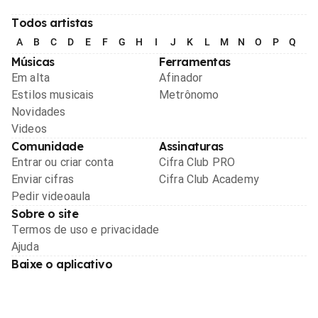
Todos artistas
A
B
C
D
E
F
G
H
I
J
K
L
M
N
O
P
Q
R
Músicas
Ferramentas
Em alta
Afinador
Estilos musicais
Metrônomo
Novidades
Videos
Comunidade
Assinaturas
Entrar ou criar conta
Cifra Club PRO
Enviar cifras
Cifra Club Academy
Pedir videoaula
Sobre o site
Termos de uso e privacidade
Ajuda
Baixe o aplicativo