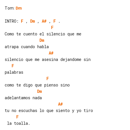
Tom
:
Dm
INTRO: 
F
 , 
Dm
 , 
A#
 , 
F
F
Dm
A#
F
F
Dm
A#
F
 la toalla.
