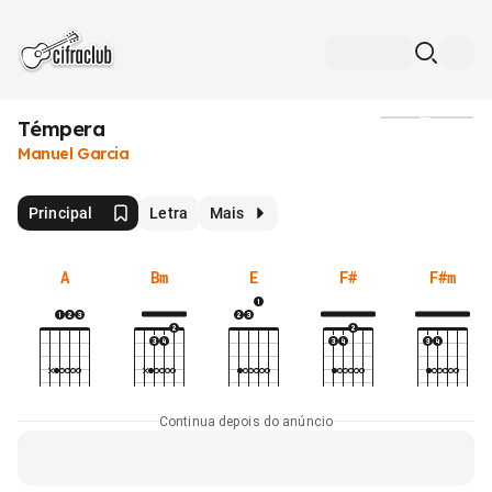
Témpera
Mídia
Manuel Garcia
Principal
Letra
Mais
A
Bm
E
F#
F#m
Continua depois do anúncio