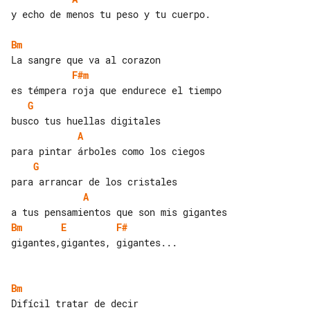
y echo de menos tu peso y tu cuerpo.

Bm
F#m
G
A
G
A
Bm
E
F#
gigantes,gigantes, gigantes...

Bm