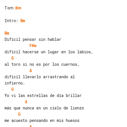
Tom
:
Bm
Intro: 
Bm
Bm
F#m
G
A
difícil llevarlo arrastrando al 

G
A
G
A