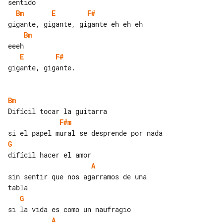
Bm
E
F#
Bm
E
F#
gigante, gigante.

Bm
F#m
G
A
sin sentir que nos agarramos de una 

G
A