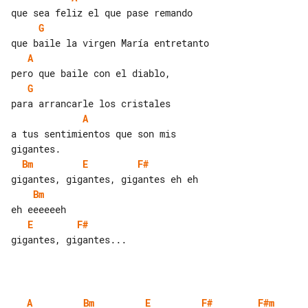
G
A
G
A
a tus sentimientos que son mis 

Bm
E
F#
Bm
E
F#
gigantes, gigantes...

A
Bm
E
F#
F#m