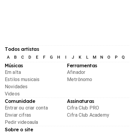
Todos artistas
A
B
C
D
E
F
G
H
I
J
K
L
M
N
O
P
Q
R
Músicas
Ferramentas
Em alta
Afinador
Estilos musicais
Metrônomo
Novidades
Videos
Comunidade
Assinaturas
Entrar ou criar conta
Cifra Club PRO
Enviar cifras
Cifra Club Academy
Pedir videoaula
Sobre o site