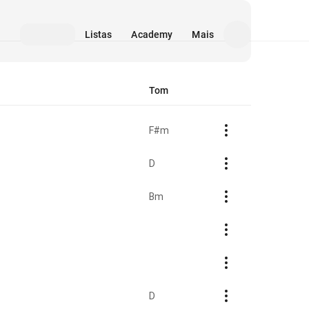
Listas
Academy
Mais
Tom
F#m
D
Bm
D