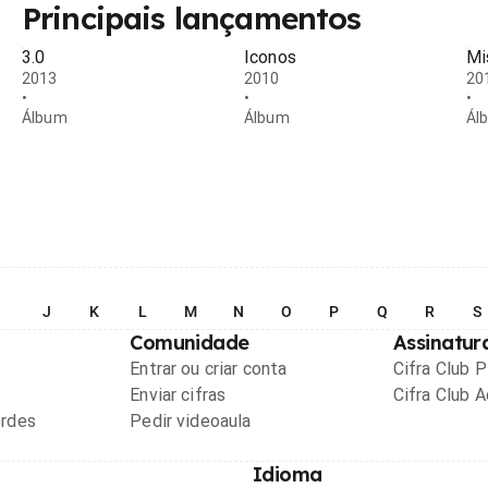
Principais lançamentos
3.0
Iconos
Mi
2013
2010
20
•
•
•
Álbum
Álbum
Ál
I
J
K
L
M
N
O
P
Q
R
S
Comunidade
Assinatur
Entrar ou criar conta
Cifra Club 
Enviar cifras
Cifra Club 
ordes
Pedir videoaula
Idioma