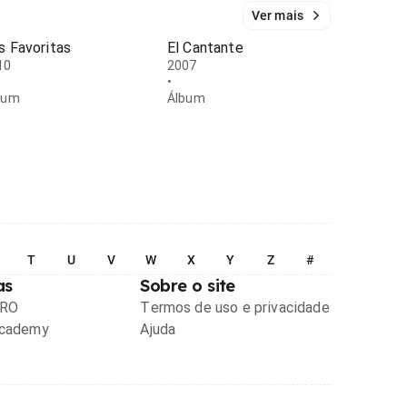
Ver mais
s Favoritas
El Cantante
10
2007
•
bum
Álbum
T
U
V
W
X
Y
Z
#
as
Sobre o site
PRO
Termos de uso e privacidade
Academy
Ajuda