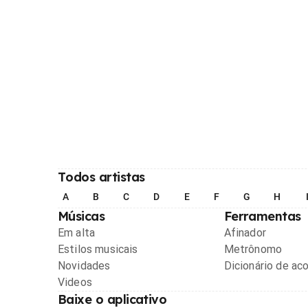
Todos artistas
A
B
C
D
E
F
G
H
Músicas
Ferramentas
Em alta
Afinador
Estilos musicais
Metrônomo
Novidades
Dicionário de ac
Videos
Baixe o aplicativo