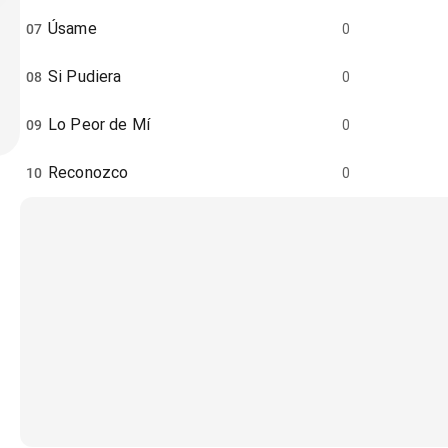
Úsame
07
0
Si Pudiera
08
0
Lo Peor de Mí
09
0
Reconozco
10
0