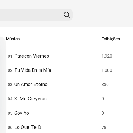
Música
Exibições
Parecen Viernes
01
1.928
Tu Vida En la Mía
02
1.000
Un Amor Eterno
03
380
Si Me Creyeras
04
0
Soy Yo
05
0
Lo Que Te Di
06
78