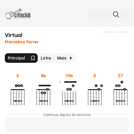
Virtual
Mídia
Marcelino Ferrer
Principal
Letra
Mais
A
Bm
C#m
D
E7
4
Continua depois do anúncio