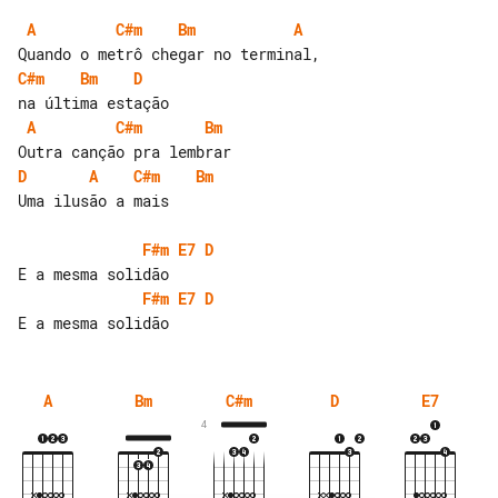
A
C#m
Bm
A
C#m
Bm
D
A
C#m
Bm
D
A
C#m
Bm
Uma ilusão a mais

F#m
E7
D
F#m
E7
D
A
Bm
C#m
D
E7
4