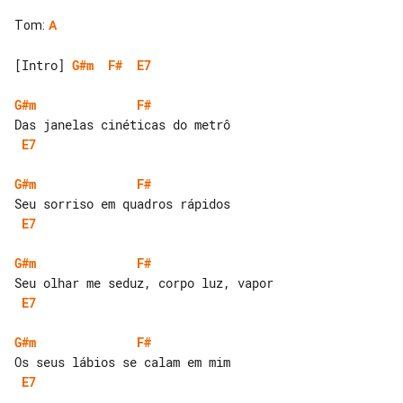
Tom
:
A
[Intro] 
G#m
F#
E7
G#m
F#
E7
G#m
F#
E7
G#m
F#
E7
G#m
F#
E7