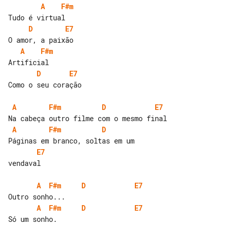
A
F#m
D
E7
A
F#m
D
E7
Como o seu coração

A
F#m
D
E7
A
F#m
D
E7
vendaval

A
F#m
D
E7
A
F#m
D
E7
Só um sonho.
