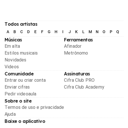
Todos artistas
A
B
C
D
E
F
G
H
I
J
K
L
M
N
O
P
Q
R
Músicas
Ferramentas
Em alta
Afinador
Estilos musicais
Metrônomo
Novidades
Videos
Comunidade
Assinaturas
Entrar ou criar conta
Cifra Club PRO
Enviar cifras
Cifra Club Academy
Pedir videoaula
Sobre o site
Termos de uso e privacidade
Ajuda
Baixe o aplicativo