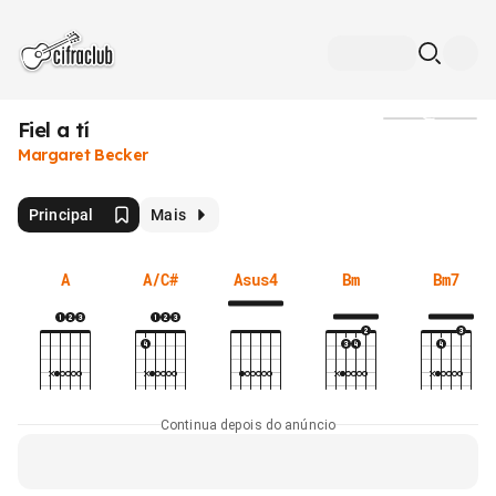
Fiel a tí
Mídia
Margaret Becker
Principal
Mais
A
A/C#
Asus4
Bm
Bm7
Continua depois do anúncio