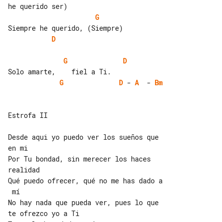
G
D
G
D
G
D
 - 
A
  - 
Bm
Estrofa II

Desde aqui yo puedo ver los sueños que 

en mi

Por Tu bondad, sin merecer los haces 

realidad

Qué puedo ofrecer, qué no me has dado a

 mí

No hay nada que pueda ver, pues lo que 

te ofrezco yo a Ti
