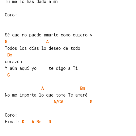
Tu me lo has dado a mí

Coro:

G
A
Bm
corazón

G
A
Bm
A/C#
G
Final: 
D
 - 
A
Bm
 - 
D