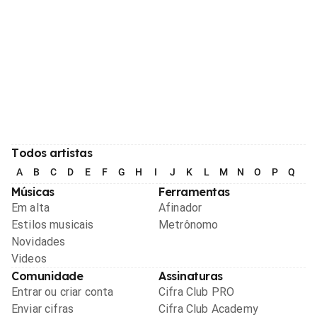
Todos artistas
A
B
C
D
E
F
G
H
I
J
K
L
M
N
O
P
Q
R
Músicas
Ferramentas
Em alta
Afinador
Estilos musicais
Metrônomo
Novidades
Videos
Comunidade
Assinaturas
Entrar ou criar conta
Cifra Club PRO
Enviar cifras
Cifra Club Academy