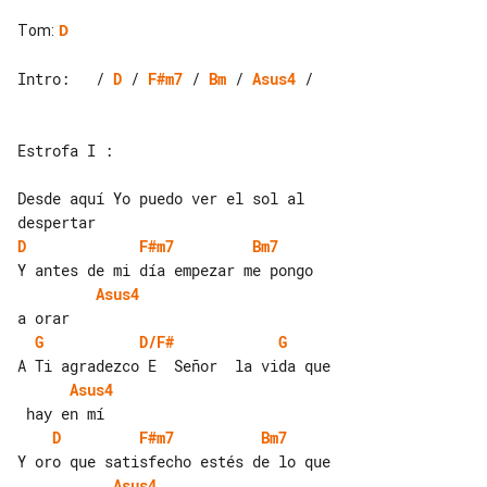
Tom
:
D
Intro:   / 
D
 / 
F#m7
 / 
Bm
 / 
Asus4
 /

Estrofa I :

Desde aquí Yo puedo ver el sol al 

D
F#m7
Bm7
Asus4
G
D/F#
G
Asus4
D
F#m7
Bm7
Asus4