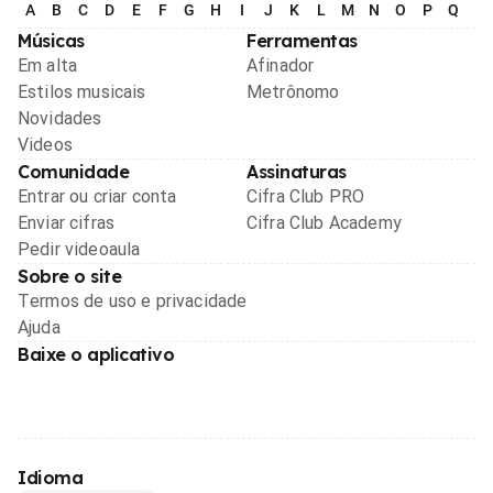
A
B
C
D
E
F
G
H
I
J
K
L
M
N
O
P
Q
R
Músicas
Ferramentas
Em alta
Afinador
Estilos musicais
Metrônomo
Novidades
Videos
Comunidade
Assinaturas
Entrar ou criar conta
Cifra Club PRO
Enviar cifras
Cifra Club Academy
Pedir videoaula
Sobre o site
Termos de uso e privacidade
Ajuda
Baixe o aplicativo
Idioma