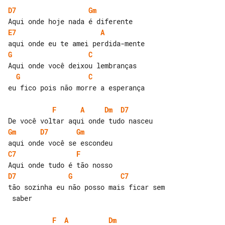
D7
Gm
E7
A
G
C
G
C
eu fico pois não morre a esperança

F
A
Dm
D7
Gm
D7
Gm
C7
F
D7
G
C7
tão sozinha eu não posso mais ficar sem

 saber

F
A
Dm