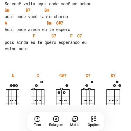
Gm
D7
Gm
A
Dm
C#7
F
C7
F
C7
pois ainda eu te quero esperando eu 

estou aqui

A
C
C#7
C7
D7
Tom
Rolagem
Mídia
Opções