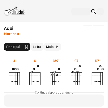
Aqui
Mídia
Martinha
Principal
Letra
Mais
A
C
C#7
C7
D7
Continua depois do anúncio