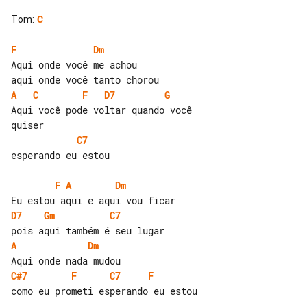
Tom
:
C
F
Dm
Aqui onde você me achou

A
C
F
D7
G
Aqui você pode voltar quando você 

C7
esperando eu estou

F
A
Dm
D7
Gm
C7
A
Dm
C#7
F
C7
F
como eu prometi esperando eu estou
