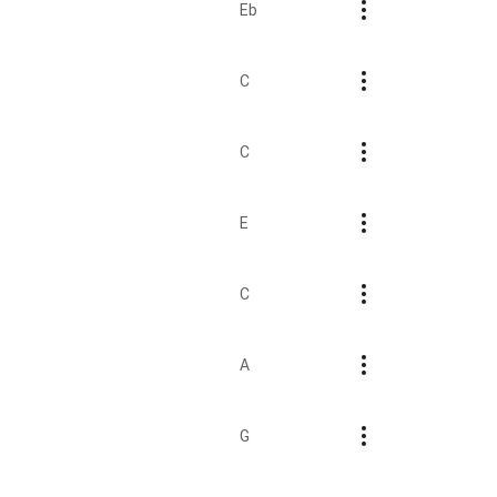
Eb
C
C
E
C
A
G