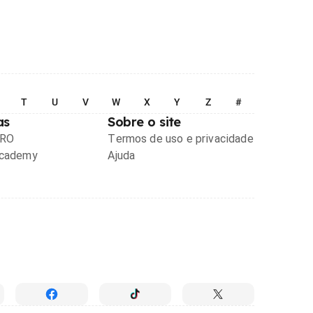
T
U
V
W
X
Y
Z
#
as
Sobre o site
PRO
Termos de uso e privacidade
Academy
Ajuda