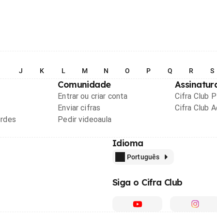
I
J
K
L
M
N
O
P
Q
R
S
Comunidade
Assinatur
Entrar ou criar conta
Cifra Club 
Enviar cifras
Cifra Club 
ordes
Pedir videoaula
Idioma
Português
Siga o Cifra Club