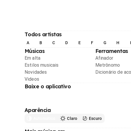
Todos artistas
A
B
C
D
E
F
G
H
Músicas
Ferramentas
Em alta
Afinador
Estilos musicais
Metrônomo
Novidades
Dicionário de ac
Videos
Baixe o aplicativo
Aparência
Automático
Claro
Escuro