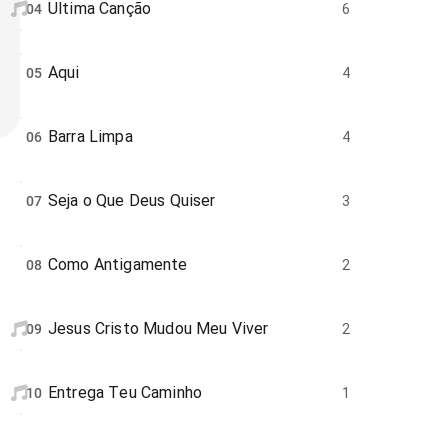
Ultima Canção
04
6
Aqui
05
4
Barra Limpa
06
4
Seja o Que Deus Quiser
07
3
Como Antigamente
08
2
Jesus Cristo Mudou Meu Viver
09
2
Entrega Teu Caminho
10
1