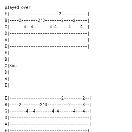
E|---------------------2-----------| 

B|----2-------2^3-------2----2-----| 

G|------4--4-------4-4-----4----4--| 

D|---------------------------------| 

A|---------------------------------| 

E|---------------------------------| 

E|    

B|    

G|3xs 

D|    

A|    

E|----------------------2--------2--|

B|----2--------2^3---------2-----3--|

G|-------4--4-------4-4------4---4--|

D|----------------------------------|

A|----------------------------------|

E|---------------------------------| 
