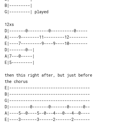
B|---------|        

12xs

D|-------0---------0----------0-----

A|----9--------11---------12--------

E|----7---------9----9----10--------

D|-------0--| 

A|7---0-----| 

then this right after, but just before 

E|-----------------------------------

B|-----------------------------------

G|-----------------------------------

D|---------0-------0-------0------0--

A|----5--0----5--0---4---0---4--0----
