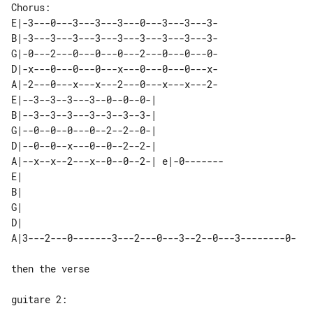
E|-3---0---3---3---3---0---3---3---3-

B|-3---3---3---3---3---3---3---3---3-

G|-0---2---0---0---0---2---0---0---0-

D|-x---0---0---0---x---0---0---0---x-

A|-2---0---x---x---2---0---x---x---2-

E|--3--3--3---3--0--0--0-|            

B|--3--3--3---3--3--3--3-|            

G|--0--0--0---0--2--2--0-|            

D|--0--0--x---0--0--2--2-|            

A|--x--x--2---x--0--0--2-| e|-0-------

E|                                                  

B|                                                  

G|                                                  

D|                                                  

then the verse

guitare 2:
