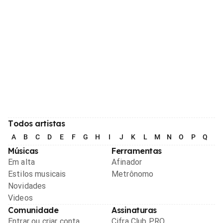
Todos artistas
A
B
C
D
E
F
G
H
I
J
K
L
M
N
O
P
Q
R
Músicas
Ferramentas
Em alta
Afinador
Estilos musicais
Metrônomo
Novidades
Videos
Comunidade
Assinaturas
Entrar ou criar conta
Cifra Club PRO