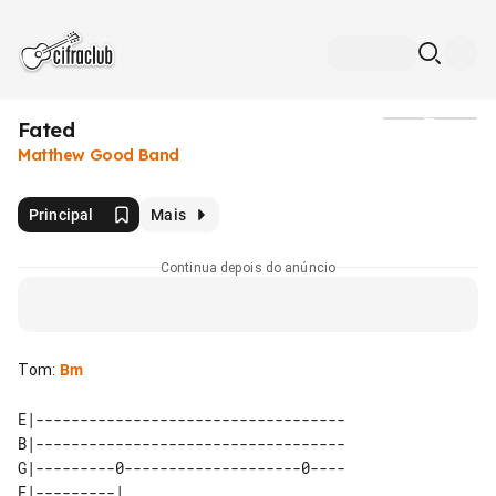
Fated
Mídia
Matthew Good Band
Principal
Mais
Continua depois do anúncio
Tom
:
Bm
E|-----------------------------------

B|-----------------------------------

G|---------0--------------------0----

E|---------|        
