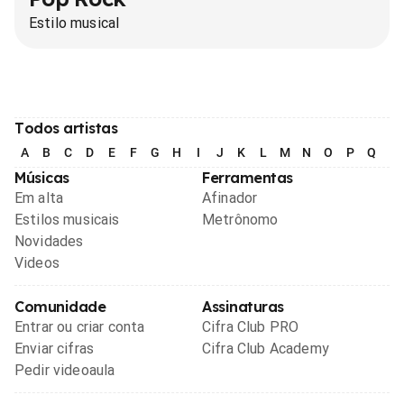
Estilo musical
Todos artistas
A
B
C
D
E
F
G
H
I
J
K
L
M
N
O
P
Q
R
Músicas
Ferramentas
Em alta
Afinador
Estilos musicais
Metrônomo
Novidades
Videos
Comunidade
Assinaturas
Entrar ou criar conta
Cifra Club PRO
Enviar cifras
Cifra Club Academy
Pedir videoaula