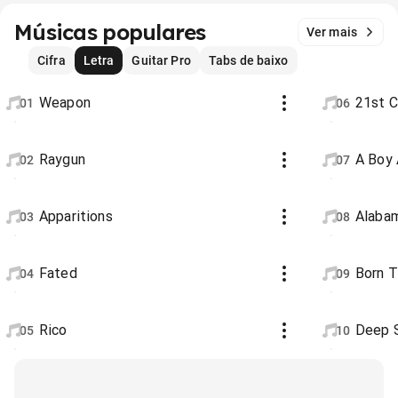
Músicas populares
Ver mais
Cifra
Letra
Guitar Pro
Tabs de baixo
Weapon
21st C
01
06
Raygun
A Boy 
02
07
Apparitions
Alaba
03
08
Fated
Born T
04
09
Rico
Deep 
05
10