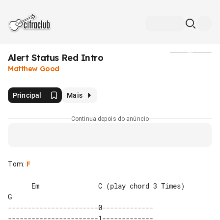
Alert Status Red Intro
Mídia
Matthew Good
Principal
Mais
Continua depois do anúncio
Tom
:
F
      Em               C (play chord 3 Times)          
G

-----------------------0-------------

-----------------------1-------------
