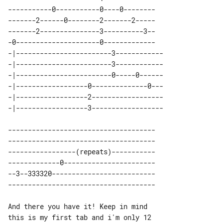
-----------0-----------0----0--------

-------2------0--------2-------2-----

-------2---------------3----------3--

-0---------------------0-------------

-|------------------------3------------

-|------------------------3------------

-|------------------------0-----0------

-|------------------0--------------0---

-|------------------2------------------

-------------------------------------

-------------------------------------

-----------------(repeats)-----------

-------------0-----------------------

--3--333320--------------------------

And there you have it! Keep in mind 
