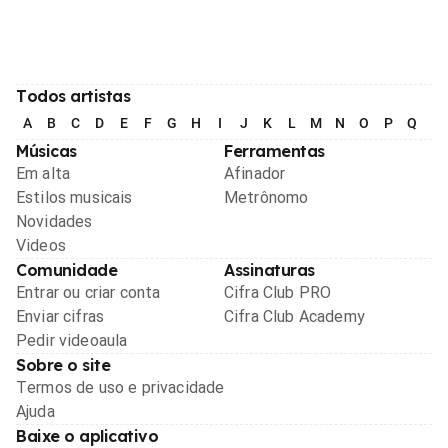
Todos artistas
A
B
C
D
E
F
G
H
I
J
K
L
M
N
O
P
Q
R
Músicas
Ferramentas
Em alta
Afinador
Estilos musicais
Metrônomo
Novidades
Videos
Comunidade
Assinaturas
Entrar ou criar conta
Cifra Club PRO
Enviar cifras
Cifra Club Academy
Pedir videoaula
Sobre o site
Termos de uso e privacidade
Ajuda
Baixe o aplicativo