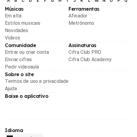
A
B
C
D
E
F
G
H
I
J
K
L
M
N
O
P
Q
R
Músicas
Ferramentas
Em alta
Afinador
Estilos musicais
Metrônomo
Novidades
Videos
Comunidade
Assinaturas
Entrar ou criar conta
Cifra Club PRO
Enviar cifras
Cifra Club Academy
Pedir videoaula
Sobre o site
Termos de uso e privacidade
Ajuda
Baixe o aplicativo
Idioma