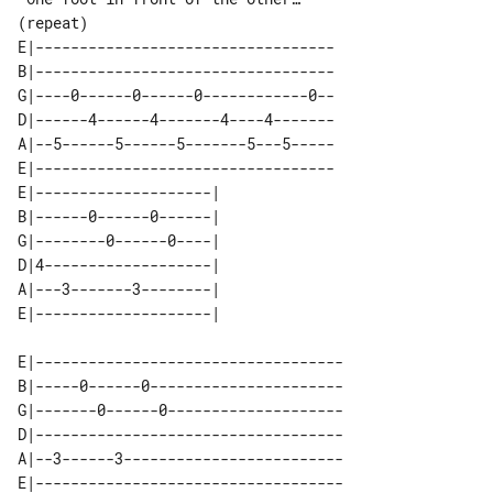
E|----------------------------------

B|----------------------------------

G|----0------0------0------------0--

D|------4------4-------4----4-------

A|--5------5------5-------5---5-----

E|----------------------------------

E|--------------------| 

B|------0------0------| 

G|--------0------0----| 

D|4-------------------| 

A|---3-------3--------| 

E|-----------------------------------

B|-----0------0----------------------

G|-------0------0--------------------

D|-----------------------------------

A|--3------3-------------------------
