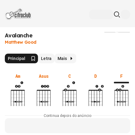
Avalanche
Mídia
Matthew Good
Principal
Letra
Mais
Am
Asus
C
D
F
Continua depois do anúncio