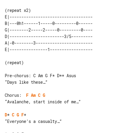
E|-----------------------------------

B|---0h1------1-----0---------0------

G|--------2-----2-----0---------0----

D|-----------------------3/5---------

A|-0--------3------------------------

(repeat)

Pre-chorus: C Am G F* D** Asus

“Days like these…”

Chorus:  
F
Am
C
G
“Avalanche, start inside of me…”

D
* 
C
G
F
*

“Everyone’s a casualty…”
