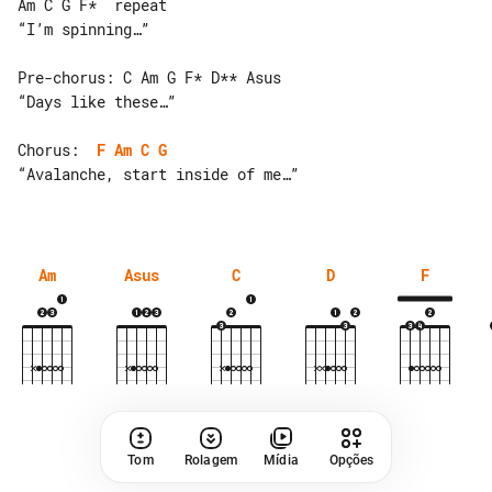
Am C G F*  repeat

“I’m spinning…”

Pre-chorus: C Am G F* D** Asus

“Days like these…”

Chorus:  
F
Am
C
G
“Avalanche, start inside of me…”

Am
Asus
C
D
F
Tom
Rolagem
Mídia
Opções