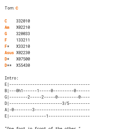
Tom
:
C
C
Am
G
F
F
Asus
D
D
**  X55430

E|-----------------------------------

B|---0h1------1-----0---------0------

G|--------2-----2-----0---------0----

D|-----------------------3/5---------

A|-0--------3------------------------

“One foot in front of the other…”
