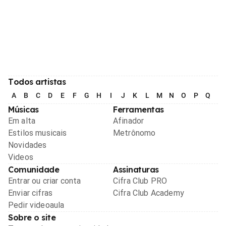
Todos artistas
A
B
C
D
E
F
G
H
I
J
K
L
M
N
O
P
Q
R
Músicas
Ferramentas
Em alta
Afinador
Estilos musicais
Metrônomo
Novidades
Videos
Comunidade
Assinaturas
Entrar ou criar conta
Cifra Club PRO
Enviar cifras
Cifra Club Academy
Pedir videoaula
Sobre o site