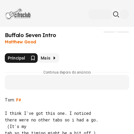
Buffalo Seven Intro
Mídia
Matthew Good
Principal
Mais
Continua depois do anúncio
Tom
:
F#
I think I've got this one. I noticed 

there were no other tabs so i had a go.

 (It's my
