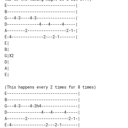
E------------------------------|    

B------------------------------|    

G---4-3----4-3-----------------|    

D--------------4---4-----4-----|    

A--------2-----------------2-1-|    

E-4--------------2---2-1-------|    

E|   

B|   

G|X2 

D|   

A|   

(This happens every 2 times for 8 times)

E-------------------------------| 

B-------------------------------| 

G---4-3----4-3h4----------------| 

D---------------4---4-----4-----| 

A--------2------------------2-1-| 
