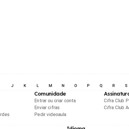
I
J
K
L
M
N
O
P
Q
R
S
Comunidade
Assinatur
Entrar ou criar conta
Cifra Club 
Enviar cifras
Cifra Club 
ordes
Pedir videoaula
Idioma