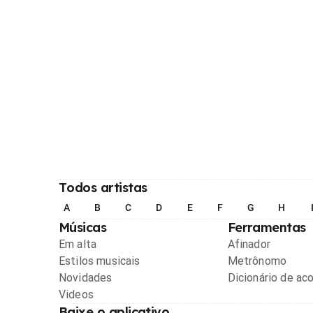
Todos artistas
A
B
C
D
E
F
G
H
Músicas
Ferramentas
Em alta
Afinador
Estilos musicais
Metrônomo
Novidades
Dicionário de ac
Videos
Baixe o aplicativo