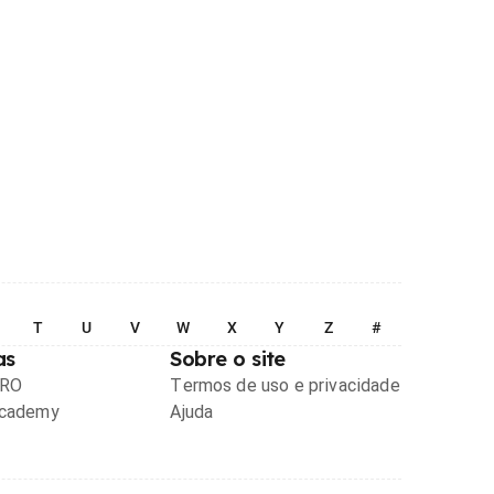
T
U
V
W
X
Y
Z
#
as
Sobre o site
PRO
Termos de uso e privacidade
Academy
Ajuda