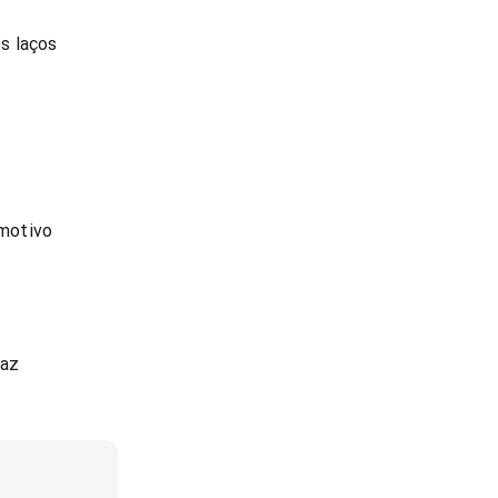
s laços
motivo
faz