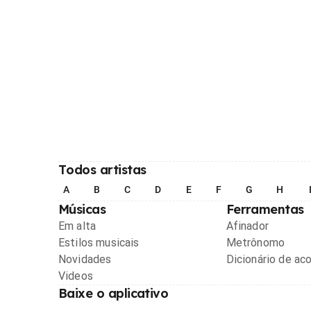
Todos artistas
A
B
C
D
E
F
G
H
Músicas
Ferramentas
Em alta
Afinador
Estilos musicais
Metrônomo
Novidades
Dicionário de ac
Videos
Baixe o aplicativo