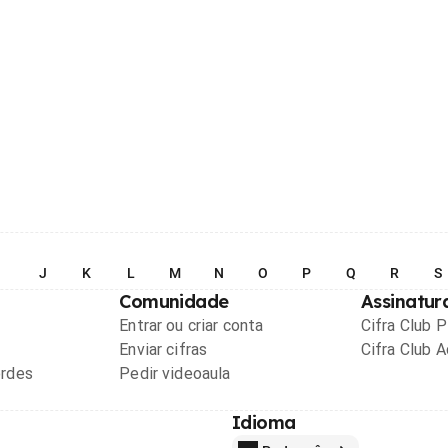
I
J
K
L
M
N
O
P
Q
R
S
Comunidade
Assinatur
Entrar ou criar conta
Cifra Club 
Enviar cifras
Cifra Club 
ordes
Pedir videoaula
Idioma