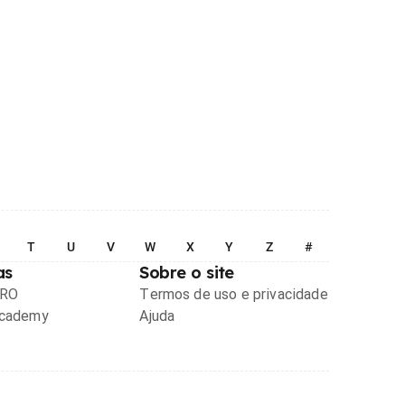
T
U
V
W
X
Y
Z
#
as
Sobre o site
PRO
Termos de uso e privacidade
Academy
Ajuda