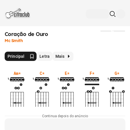
Coração de Ouro
Mídia
Mc Smith
Principal
Letra
Mais
Am
*
C
*
E
*
F
*
G
*
1
1
1
1
1
Continua depois do anúncio