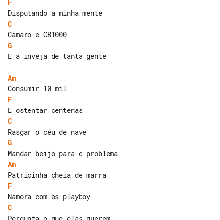
F
C
G
E a inveja de tanta gente

Am
F
C
G
Am
F
C