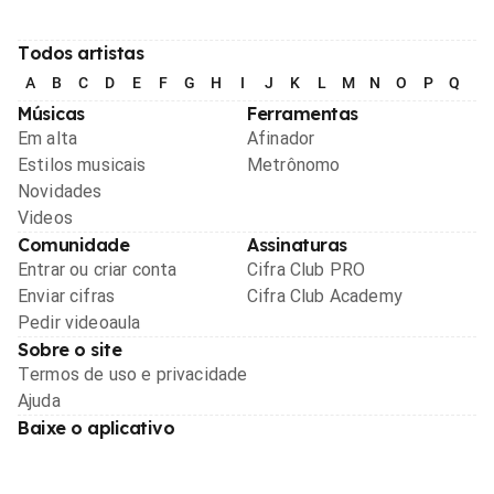
Todos artistas
A
B
C
D
E
F
G
H
I
J
K
L
M
N
O
P
Q
R
Músicas
Ferramentas
Em alta
Afinador
Estilos musicais
Metrônomo
Novidades
Videos
Comunidade
Assinaturas
Entrar ou criar conta
Cifra Club PRO
Enviar cifras
Cifra Club Academy
Pedir videoaula
Sobre o site
Termos de uso e privacidade
Ajuda
Baixe o aplicativo