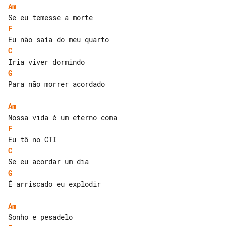
Am
F
C
G
Para não morrer acordado

Am
F
C
G
É arriscado eu explodir

Am