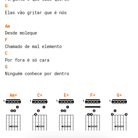
G
Elas vão gritar que é nós

Am
F
C
G
Am
*
C
*
E
*
F
*
G
*
1
1
1
1
1