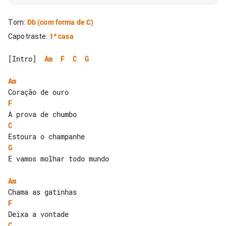
Tom
:
Db
(com forma de C)
Capotraste
:
1ª casa
[Intro]  
Am
F
C
G
Am
F
C
G
E vamos molhar todo mundo

Am
F
C