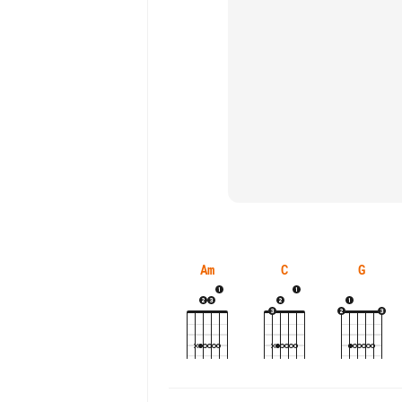
Am
C
G