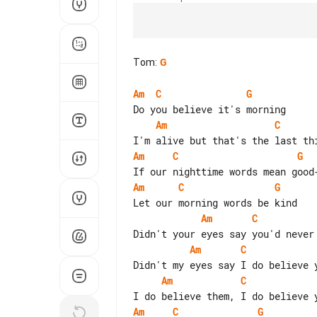
Tom
:
G
Am
C
G
Am
C
Am
C
G
Am
C
G
Am
C
Am
C
Am
C
Am
C
G