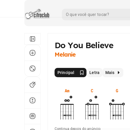
Do You Believe
Melanie
Principal
Letra
Mais
Am
C
G
Continua depois do anúncio