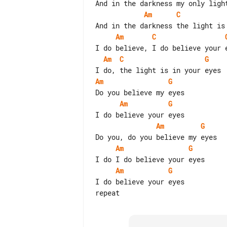
Am
C
Am
C
Am
C
G
Am
G
Am
G
Am
G
Am
G
Am
G
I do believe your eyes
