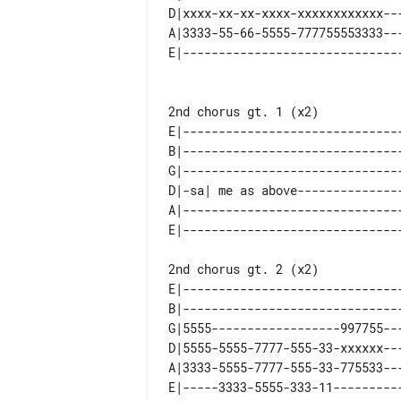
D|xxxx-xx-xx-xxxx-xxxxxxxxxxxx--
A|3333-55-66-5555-777755553333--
2nd chorus gt. 1 (x2)

E|------------------------------
B|------------------------------
G|------------------------------
D|-sa| me as above--------------
A|------------------------------
2nd chorus gt. 2 (x2)

E|------------------------------
B|------------------------------
G|5555------------------997755--
D|5555-5555-7777-555-33-xxxxxx--
A|3333-5555-7777-555-33-775533--