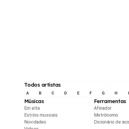
Todos artistas
A
B
C
D
E
F
G
H
Músicas
Ferramentas
Em alta
Afinador
Estilos musicais
Metrônomo
Novidades
Dicionário de ac
Videos