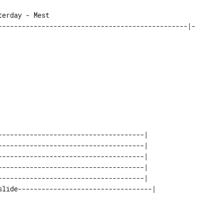
-------------------------------------|   

-------------------------------------|   

-------------------------------------|   

-------------------------------------|   

-------------------------------------|   

slide----------------------------------| 
