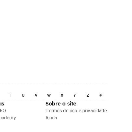
T
U
V
W
X
Y
Z
#
as
Sobre o site
PRO
Termos de uso e privacidade
Academy
Ajuda