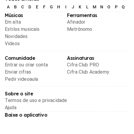
A
B
C
D
E
F
G
H
I
J
K
L
M
N
O
P
Q
R
Músicas
Ferramentas
Em alta
Afinador
Estilos musicais
Metrônomo
Novidades
Videos
Comunidade
Assinaturas
Entrar ou criar conta
Cifra Club PRO
Enviar cifras
Cifra Club Academy
Pedir videoaula
Sobre o site
Termos de uso e privacidade
Ajuda
Baixe o aplicativo