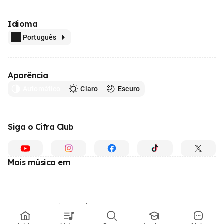
Idioma
Português
Aparência
Automático
Claro
Escuro
Siga o Cifra Club
Mais música em
Feito com
em todo o Brasil
© 1996 - 2026, o maior site de ensino de música do Brasil