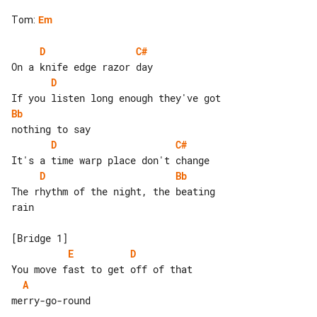
Tom
:
Em
D
C#
D
Bb
D
C#
D
Bb
The rhythm of the night, the beating 

rain

E
D
A
merry-go-round
