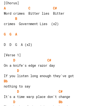
A
C
C#
B
crimes  Government Lies  (x2)

G
G
A
D  D  G  A (x2)

D
C#
D
Bb
D
C#
D
Bb