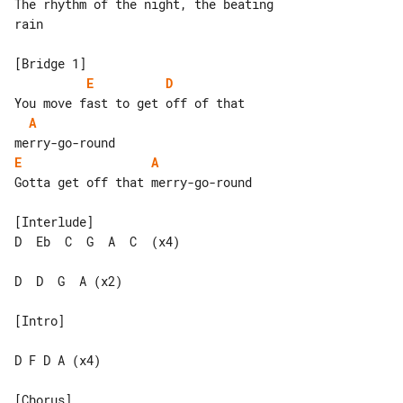
The rhythm of the night, the beating 

rain

E
D
A
E
A
Gotta get off that merry-go-round

[Interlude]

D  Eb  C  G  A  C  (x4)

D  D  G  A (x2)

[Intro]

D F D A (x4)
