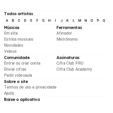
Todos artistas
A
B
C
D
E
F
G
H
I
J
K
L
M
N
O
P
Q
R
Músicas
Ferramentas
Em alta
Afinador
Estilos musicais
Metrônomo
Novidades
Videos
Comunidade
Assinaturas
Entrar ou criar conta
Cifra Club PRO
Enviar cifras
Cifra Club Academy
Pedir videoaula
Sobre o site
Termos de uso e privacidade
Ajuda
Baixe o aplicativo