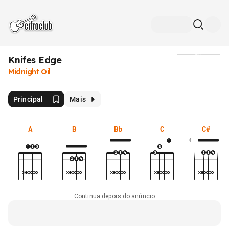
Knifes Edge
Mídia
Midnight Oil
Principal
Mais
A
B
Bb
C
C#
4
Continua depois do anúncio