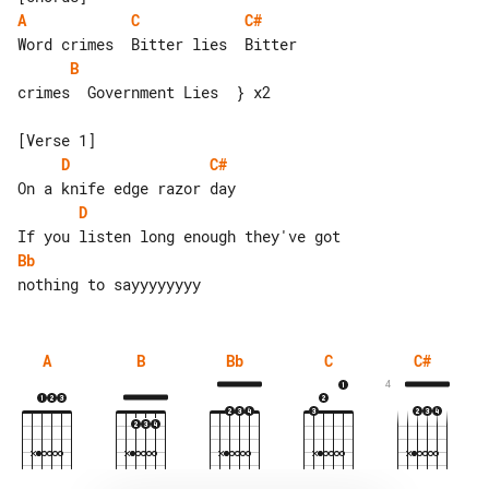
A
C
C#
B
crimes  Government Lies  } x2

D
C#
D
Bb
A
B
Bb
C
C#
4