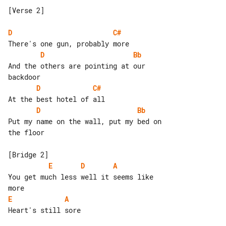
[Verse 2]

D
C#
D
Bb
And the others are pointing at our 

D
C#
D
Bb
Put my name on the wall, put my bed on 

the floor

E
D
A
You get much less well it seems like 

E
A
Heart's still sore
