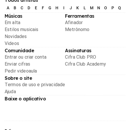
A
B
C
D
E
F
G
H
I
J
K
L
M
N
O
P
Q
R
Músicas
Ferramentas
Em alta
Afinador
Estilos musicais
Metrônomo
Novidades
Videos
Comunidade
Assinaturas
Entrar ou criar conta
Cifra Club PRO
Enviar cifras
Cifra Club Academy
Pedir videoaula
Sobre o site
Termos de uso e privacidade
Ajuda
Baixe o aplicativo