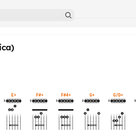
ica)
E
*
F#
*
F#4
*
G
*
G/D
*
3
3
3
3
3
3