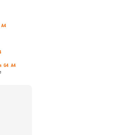
A4
4
m
G4
A4