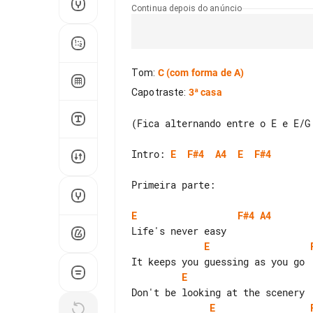
Continua depois do anúncio
Tom
:
C
(com forma de A)
Capotraste
:
3ª casa
(Fica alternando entre o E e E/G 
Intro: 
E
F#4
A4
E
F#4
Primeira parte:

E
F#4
A4
E
E
E