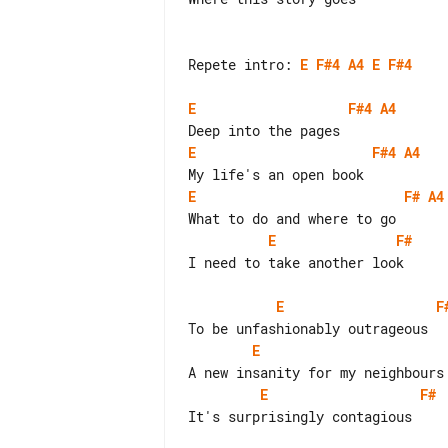
Repete intro: 
E
F#4
A4
E
F#4
E
F#4
A4
E
F#4
A4
E
F#
A4
E
F#
I need to take another look

E
F
E
E
F#
It's surprisingly contagious
