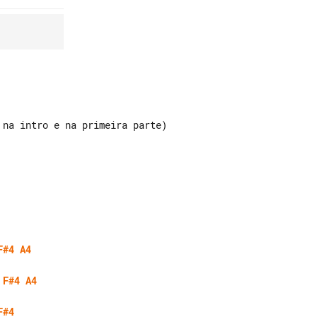
na intro e na primeira parte)

F#4
A4
F#4
A4
F#4