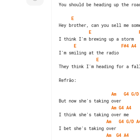
You should be heading up the road
E
E
E
F#4
A4
E
They think I'm heading for a fall
Refrão:

Am
G4
G/D
Am
G4
A4
Am
G4
G/D
A
Am
G4
A4