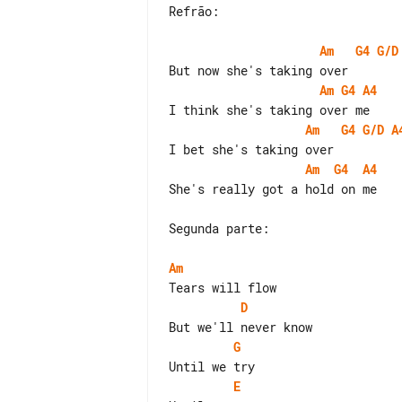
Refrão:

Am
G4
G/D
Am
G4
A4
Am
G4
G/D
A
Am
G4
A4
She's really got a hold on me

Segunda parte:

Am
D
G
E