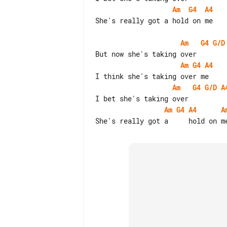
Am
G4
A4
She's really got a hold on me

Am
G4
G/D
Am
G4
A4
Am
G4
G/D
A
Am
G4
A4
A