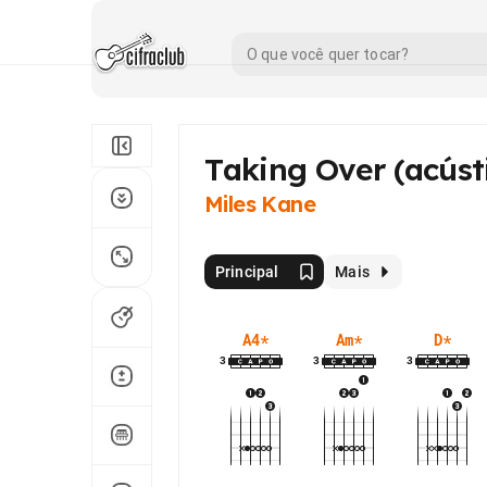
Taking Over (acúst
Miles Kane
Principal
Mais
A4
*
Am
*
D
*
3
3
3