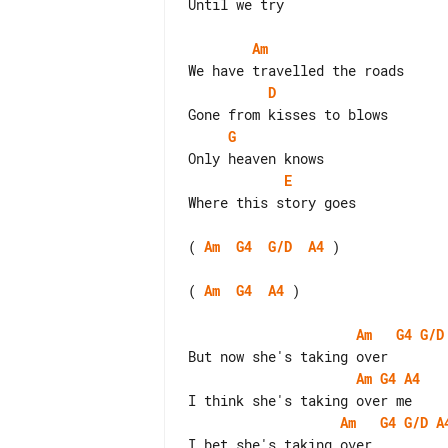
Until we try

Am
D
G
E
Where this story goes

( 
Am
G4
G/D
A4
 )

( 
Am
G4
A4
 )

Am
G4
G/D
Am
G4
A4
Am
G4
G/D
A