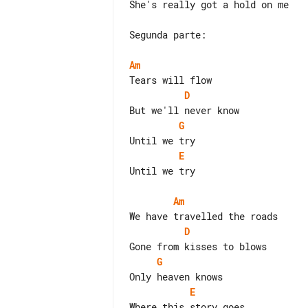
She's really got a hold on me

Segunda parte:

Am
D
G
E
Until we try

Am
D
G
E
Where this story goes
