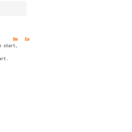
Bm
Em
rt.
