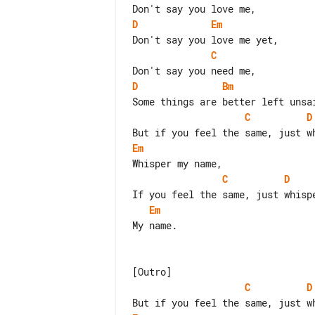
D
Em
C
D
Bm
C
D
Em
C
D
Em
My name.

C
D