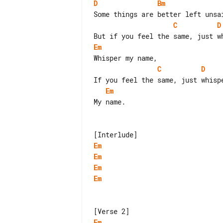
D
Bm
C
D
Em
C
D
Em
My name.

Em
Em
Em
Em
Em