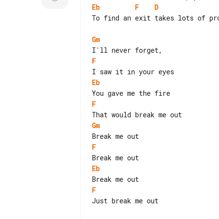
Eb
F
D
To find an exit takes lots of pro
Gm
F
Eb
F
Gm
F
Eb
F
Just break me out
