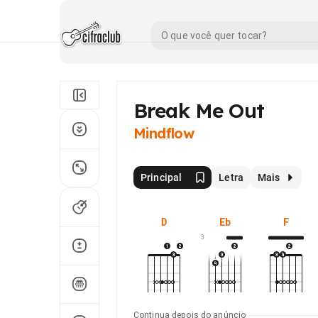
Break Me Out
Mindflow
Principal
Letra
Mais
D
Eb
F
3
Continua depois do anúncio