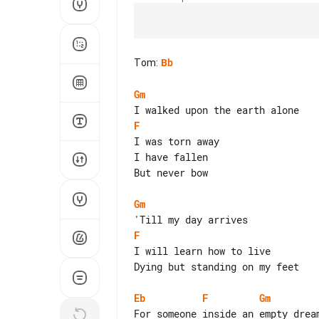
Tom
:
Bb
Gm
F
I was torn away

I have fallen

But never bow

Gm
F
I will learn how to live

Dying but standing on my feet

Eb
F
Gm