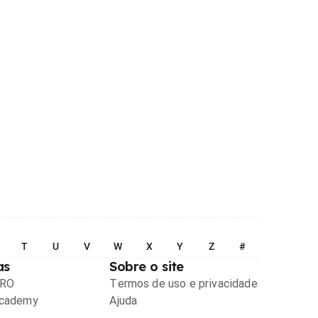
T
U
V
W
X
Y
Z
#
as
Sobre o site
PRO
Termos de uso e privacidade
Academy
Ajuda