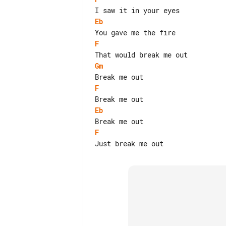
Eb
F
Gm
F
Eb
F