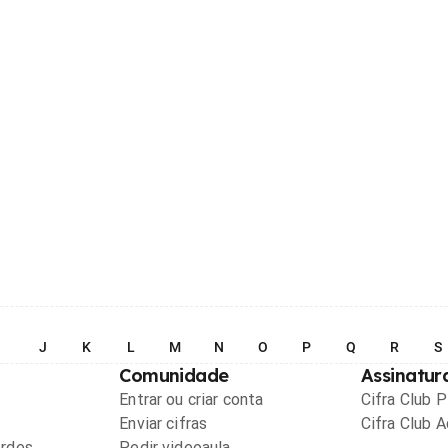
I
J
K
L
M
N
O
P
Q
R
S
Comunidade
Assinatur
Entrar ou criar conta
Cifra Club 
Enviar cifras
Cifra Club 
ordes
Pedir videoaula