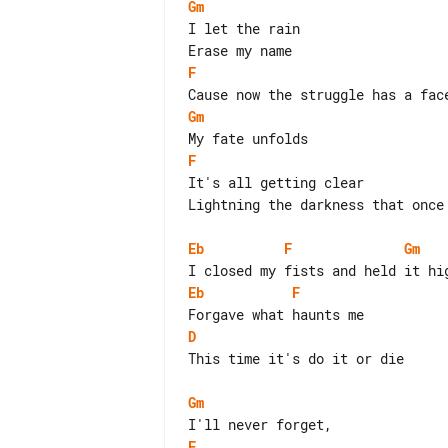
Gm
I let the rain

F
Gm
F
It's all getting clear

Lightning the darkness that once 
Eb
F
Gm
Eb
F
D
This time it's do it or die

Gm
F