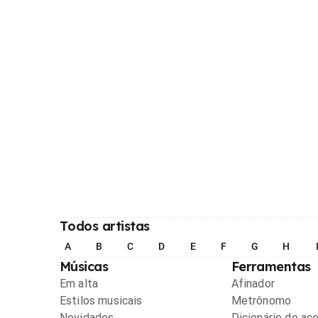
Todos artistas
A
B
C
D
E
F
G
H
Músicas
Ferramentas
Em alta
Afinador
Estilos musicais
Metrônomo
Novidades
Dicionário de ac