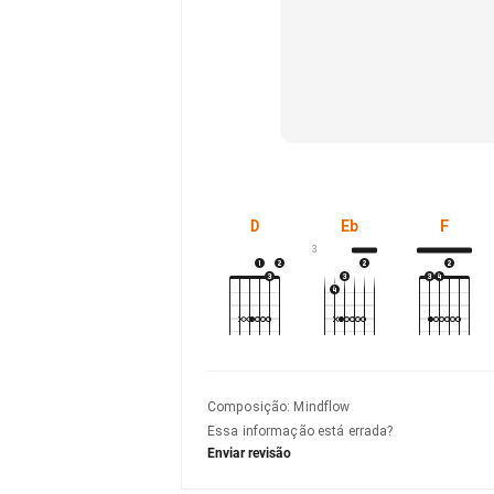
D
Eb
F
3
Composição
:
Mindflow
Essa informação está errada?
Enviar revisão