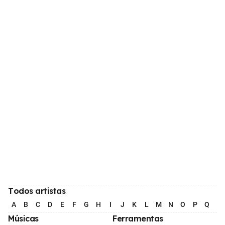
Todos artistas
A
B
C
D
E
F
G
H
I
J
K
L
M
N
O
P
Q
R
Músicas
Ferramentas