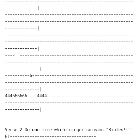
----------------------------------------------------
-------------|  

----------------------------------------------------
----------------------------------------------------
-------------|  

----------------------------------------------------
----------------------------------------------------
-------------|  

----| ----------------------------------------------
----------------------------------------------------
--------------| 

----------6-----------------------------------------
----------------------------------------------------
--------------| 

444555666----4444-----------------------------------
----------------------------------------------------
Verse 2 Do one time while singer screams "Bibles!!"

E|-----------------------------------
