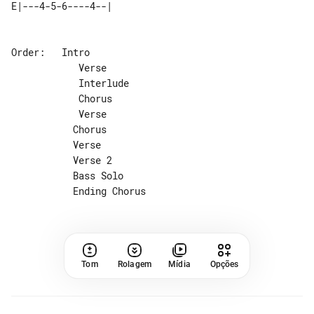
Order:   Intro

            Verse

            Interlude

            Chorus

            Verse

           Chorus

           Verse

           Verse 2

           Bass Solo

Tom
Rolagem
Mídia
Opções