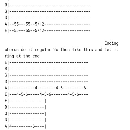
B|-----------------------------------

G|-----------------------------------

D|-----------------------------------

A|--55---55--5/12--------------------

                                           Ending 
chorus do it regular 2x then like this and let it 
ring at the end

E|----------------------------------

B|----------------------------------

G|----------------------------------

D|----------------------------------

A|-----------4--------4-6---------6-

E|---4-5-6-----4-5-6-------4-5-6----

E|---------------| 

B|---------------| 

G|---------------| 

D|---------------| 

A|4---------6----| 
