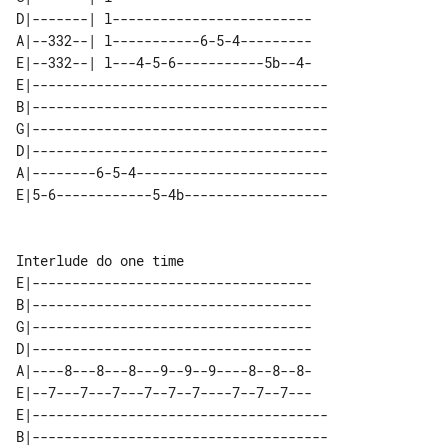
D|-------| l-------------------------

A|--332--| l-----------6-5-4---------

E|--332--| l---4-5-6-----------5b--4-

E|-------------------------------------

B|-------------------------------------

G|-------------------------------------

D|-------------------------------------

A|--------6-5-4------------------------

Interlude do one time

E|-----------------------------------

B|-----------------------------------

G|-----------------------------------

D|-----------------------------------

A|----8---8---8---9--9--9----8--8--8-

E|--7---7---7---7--7--7----7--7--7---

E|-------------------------------------

B|-------------------------------------
