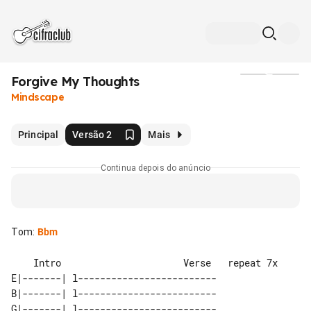
Forgive My Thoughts
Mídia
Mindscape
Principal
Versão 2
Mais
Continua depois do anúncio
Tom
:
Bbm
    Intro                      Verse   repeat 7x

E|-------| l-------------------------

B|-------| l-------------------------

G|-------| l-------------------------
