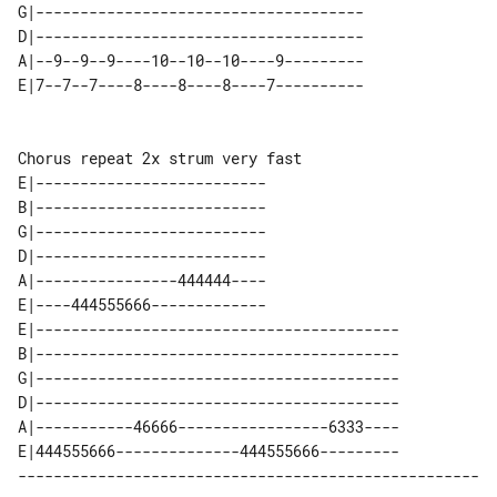
G|-------------------------------------

D|-------------------------------------

A|--9--9--9----10--10--10----9---------

Chorus repeat 2x strum very fast

E|--------------------------

B|--------------------------

G|--------------------------

D|--------------------------

A|----------------444444----

E|----444555666-------------

E|-----------------------------------------

B|-----------------------------------------

G|-----------------------------------------

D|-----------------------------------------

A|-----------46666-----------------6333----

E|444555666--------------444555666---------

----------------------------------------------------