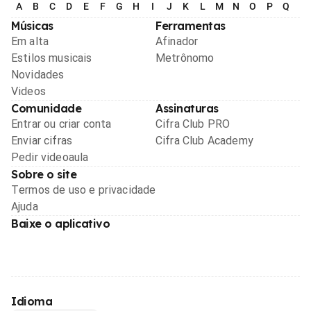
A
B
C
D
E
F
G
H
I
J
K
L
M
N
O
P
Q
R
Músicas
Ferramentas
Em alta
Afinador
Estilos musicais
Metrônomo
Novidades
Videos
Comunidade
Assinaturas
Entrar ou criar conta
Cifra Club PRO
Enviar cifras
Cifra Club Academy
Pedir videoaula
Sobre o site
Termos de uso e privacidade
Ajuda
Baixe o aplicativo
Idioma