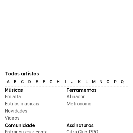
Todos artistas
A
B
C
D
E
F
G
H
I
J
K
L
M
N
O
P
Q
R
Músicas
Ferramentas
Em alta
Afinador
Estilos musicais
Metrônomo
Novidades
Videos
Comunidade
Assinaturas
Entrar ou criar conta
Cifra Club PRO