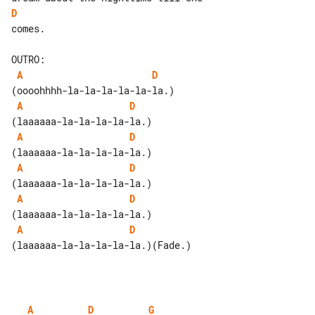
D
comes.

A
D
A
D
A
D
A
D
A
D
A
D
(laaaaaa-la-la-la-la-la.)(Fade.)

A
D
G