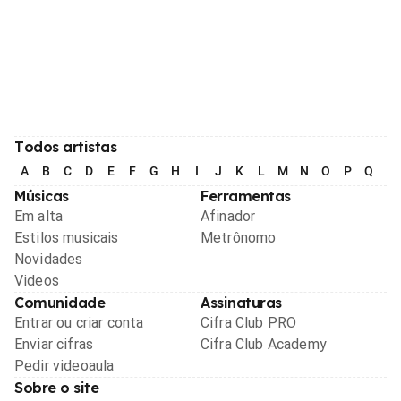
Todos artistas
A
B
C
D
E
F
G
H
I
J
K
L
M
N
O
P
Q
R
Músicas
Ferramentas
Em alta
Afinador
Estilos musicais
Metrônomo
Novidades
Videos
Comunidade
Assinaturas
Entrar ou criar conta
Cifra Club PRO
Enviar cifras
Cifra Club Academy
Pedir videoaula
Sobre o site