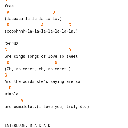
A
D
D
A
G
(oooohhhh-la-la-la-la-la-la-la.)

G
D
D
G
G
D
A
and complete..(I love you, truly do.)

INTERLUDE: D A D A D
