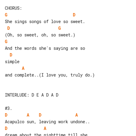
G
D
D
G
G
D
A
and complete..(I love you, truly do.)

INTERLUDE: D E A D A D

D
A
D
A
D
A