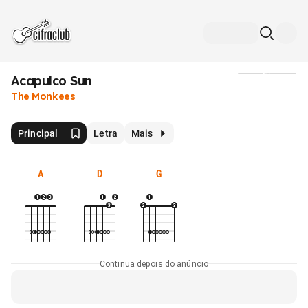
Acapulco Sun
Mídia
The Monkees
Principal
Letra
Mais
A
D
G
Continua depois do anúncio