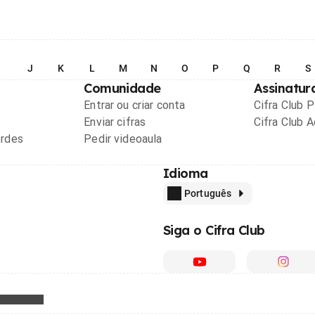
I
J
K
L
M
N
O
P
Q
R
S
Comunidade
Assinatur
Entrar ou criar conta
Cifra Club 
Enviar cifras
Cifra Club 
ordes
Pedir videoaula
Idioma
Português
Siga o Cifra Club