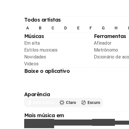
Todos artistas
A
B
C
D
E
F
G
H
Músicas
Ferramentas
Em alta
Afinador
Estilos musicais
Metrônomo
Novidades
Dicionário de ac
Videos
Baixe o aplicativo
Aparência
Automático
Claro
Escuro
Mais música em