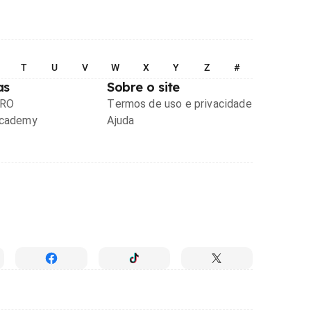
T
U
V
W
X
Y
Z
#
as
Sobre o site
PRO
Termos de uso e privacidade
Academy
Ajuda