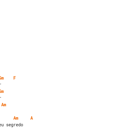
Gm
F
Gm
Am
Am
A