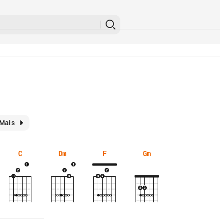
Mais
C
Dm
F
Gm