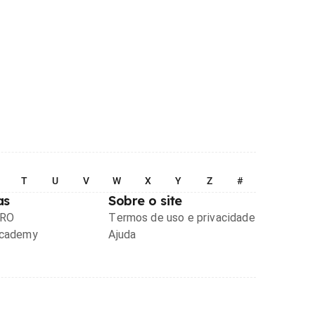
T
U
V
W
X
Y
Z
#
as
Sobre o site
PRO
Termos de uso e privacidade
Academy
Ajuda