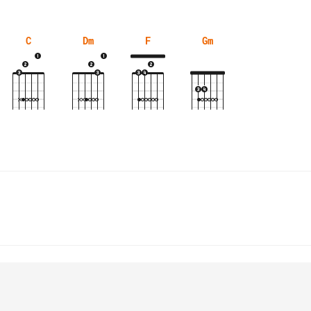
C
Dm
F
Gm