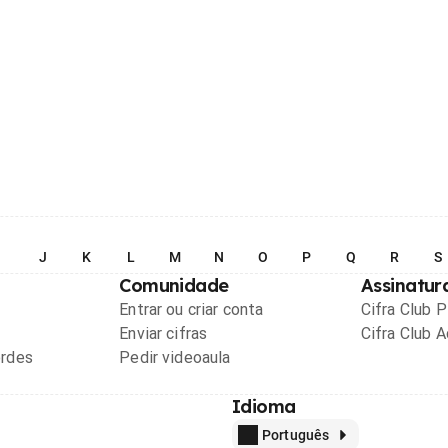
I
J
K
L
M
N
O
P
Q
R
S
Comunidade
Assinatur
Entrar ou criar conta
Cifra Club 
Enviar cifras
Cifra Club 
ordes
Pedir videoaula
Idioma
Português