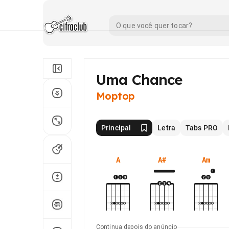
Uma Chance
Moptop
Principal
Letra
Tabs PRO
A
A#
Am
Continua depois do anúncio