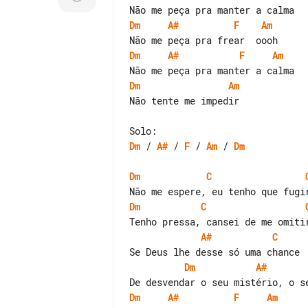
Dm
A#
F
Am
Dm
A#
F
Am
Dm
Am
Não tente me impedir

Dm
 / 
A#
 / 
F
 / 
Am
 / 
Dm
Dm
C
Dm
C
A#
C
Dm
A#
Dm
A#
F
Am