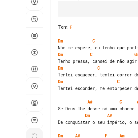
Tom
:
F
Dm
C
Dm
C
G
Dm
C
Dm
C
Tentei esconder, me entorpecer de
A#
C
Dm
A#
De conquistar o seu império, o se
Dm
A#
F
Am