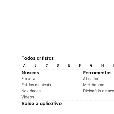
Todos artistas
A
B
C
D
E
F
G
H
Músicas
Ferramentas
Em alta
Afinador
Estilos musicais
Metrônomo
Novidades
Dicionário de ac
Videos
Baixe o aplicativo