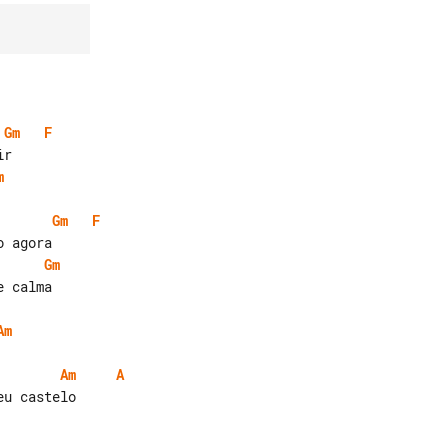
Gm
F
m
Gm
F
Gm
 calma

Am
Am
A
u castelo
