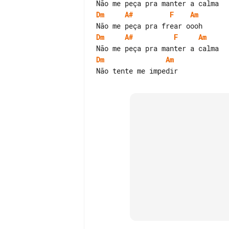
Dm
A#
F
Am
Dm
A#
F
Am
Dm
Am