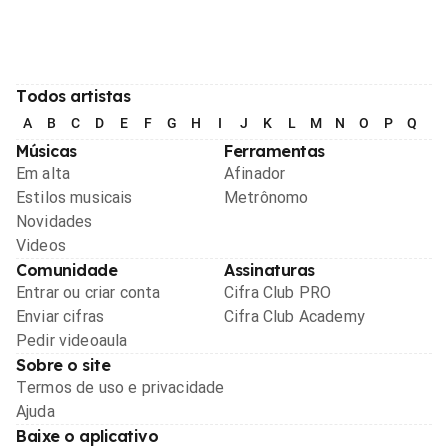
Todos artistas
A
B
C
D
E
F
G
H
I
J
K
L
M
N
O
P
Q
R
Músicas
Ferramentas
Em alta
Afinador
Estilos musicais
Metrônomo
Novidades
Videos
Comunidade
Assinaturas
Entrar ou criar conta
Cifra Club PRO
Enviar cifras
Cifra Club Academy
Pedir videoaula
Sobre o site
Termos de uso e privacidade
Ajuda
Baixe o aplicativo