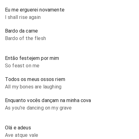
Eu me erguerei novamente
I shall rise again
Bardo da carne
Bardo of the flesh
Então festejem por mim
So feast on me
Todos os meus ossos riem
All my bones are laughing
Enquanto vocês dançam na minha cova
As you're dancing on my grave
Olá e adeus
Ave atque vale