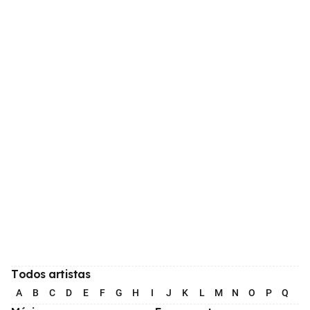
Todos artistas
A
B
C
D
E
F
G
H
I
J
K
L
M
N
O
P
Q
R