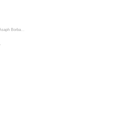
Asaph Borba...
r