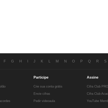
F
G
H
I
J
K
L
M
N
O
P
Q
R
S
Participe
Assine
olão
Crie sua conta grátis
Cifra Club PR
Envie cifras
Cifra Club Ac
 acordes
Pedir videoaula
YouTube Memb