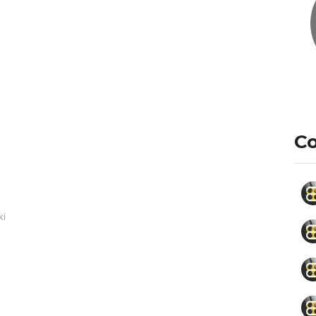
Co
ki