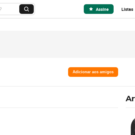
Assine
Listas
B
u
s
c
a
r
Adicionar aos amigos
Ar