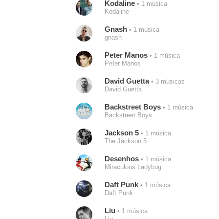
Kodaline
• 1 música
Kodaline
Gnash
• 1 música
gnash
Peter Manos
• 1 música
Peter Manos
David Guetta
• 3 músicas
David Guetta
Backstreet Boys
• 1 música
Backstreet Boys
Jackson 5
• 1 música
The Jackson 5
Desenhos
• 1 música
Miraculous Ladybug
Daft Punk
• 1 música
Daft Punk
Liu
• 1 música
Liu