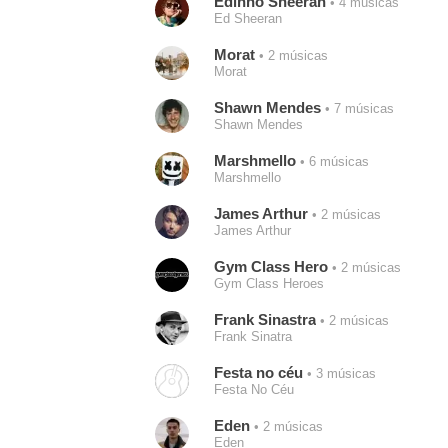
Edinho Sheeran
• 4 músicas
Ed Sheeran
Morat
• 2 músicas
Morat
Shawn Mendes
• 7 músicas
Shawn Mendes
Marshmello
• 6 músicas
Marshmello
James Arthur
• 2 músicas
James Arthur
Gym Class Hero
• 2 músicas
Gym Class Heroes
Frank Sinastra
• 2 músicas
Frank Sinatra
Festa no céu
• 3 músicas
Festa No Céu
Eden
• 2 músicas
Eden