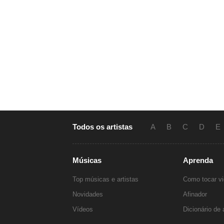
Todos os artistas
A
B
C
D
E
Músicas
Aprenda
Top músicas e artistas
Como tocar vi
Novidades
Afinador
Vídeos
Dicionário de