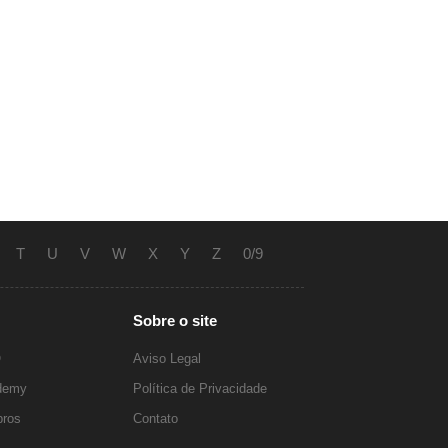
T
U
V
W
X
Y
Z
0/9
Sobre o site
O
Aviso Legal
ademy
Política de Privacidade
ros
Contato