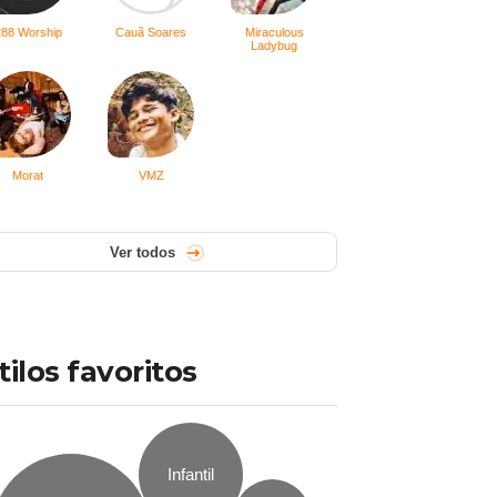
288 Worship
Cauã Soares
Miraculous
Ladybug
Morat
VMZ
Ver todos
tilos favoritos
Infantil