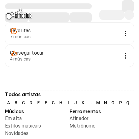
Favoritas
7 músicas
Consegui tocar
4 músicas
Todos artistas
A
B
C
D
E
F
G
H
I
J
K
L
M
N
O
P
Q
R
Músicas
Ferramentas
Em alta
Afinador
Estilos musicais
Metrônomo
Novidades