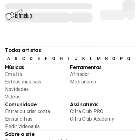
Todos artistas
A
B
C
D
E
F
G
H
I
J
K
L
M
N
O
P
Q
R
Músicas
Ferramentas
Em alta
Afinador
Estilos musicais
Metrônomo
Novidades
Videos
Comunidade
Assinaturas
Entrar ou criar conta
Cifra Club PRO
Enviar cifras
Cifra Club Academy
Pedir videoaula
Sobre o site