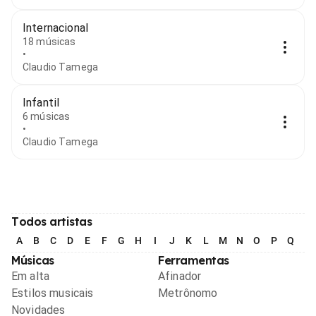
Internacional
18 músicas
•
Claudio Tamega
Infantil
6 músicas
•
Claudio Tamega
Todos artistas
A
B
C
D
E
F
G
H
I
J
K
L
M
N
O
P
Q
R
Músicas
Ferramentas
Em alta
Afinador
Estilos musicais
Metrônomo
Novidades