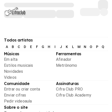
Todos artistas
A
B
C
D
E
F
G
H
I
J
K
L
M
N
O
P
Q
R
Músicas
Ferramentas
Em alta
Afinador
Estilos musicais
Metrônomo
Novidades
Videos
Comunidade
Assinaturas
Entrar ou criar conta
Cifra Club PRO
Enviar cifras
Cifra Club Academy
Pedir videoaula
Sobre o site