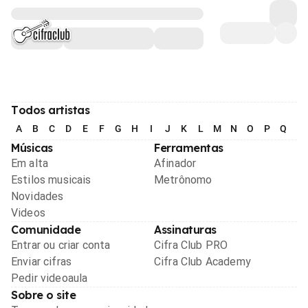
Todos artistas
A
B
C
D
E
F
G
H
I
J
K
L
M
N
O
P
Q
R
Músicas
Ferramentas
Em alta
Afinador
Estilos musicais
Metrônomo
Novidades
Videos
Comunidade
Assinaturas
Entrar ou criar conta
Cifra Club PRO
Enviar cifras
Cifra Club Academy
Pedir videoaula
Sobre o site