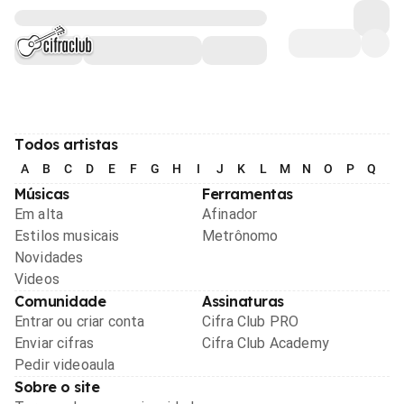
Todos artistas
A
B
C
D
E
F
G
H
I
J
K
L
M
N
O
P
Q
R
Músicas
Ferramentas
Em alta
Afinador
Estilos musicais
Metrônomo
Novidades
Videos
Comunidade
Assinaturas
Entrar ou criar conta
Cifra Club PRO
Enviar cifras
Cifra Club Academy
Pedir videoaula
Sobre o site