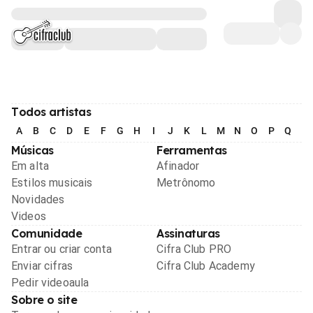
Todos artistas
A
B
C
D
E
F
G
H
I
J
K
L
M
N
O
P
Q
R
Músicas
Ferramentas
Em alta
Afinador
Estilos musicais
Metrônomo
Novidades
Videos
Comunidade
Assinaturas
Entrar ou criar conta
Cifra Club PRO
Enviar cifras
Cifra Club Academy
Pedir videoaula
Sobre o site