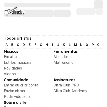
Todos artistas
A
B
C
D
E
F
G
H
I
J
K
L
M
N
O
P
Q
R
Músicas
Ferramentas
Em alta
Afinador
Estilos musicais
Metrônomo
Novidades
Videos
Comunidade
Assinaturas
Entrar ou criar conta
Cifra Club PRO
Enviar cifras
Cifra Club Academy
Pedir videoaula
Sobre o site