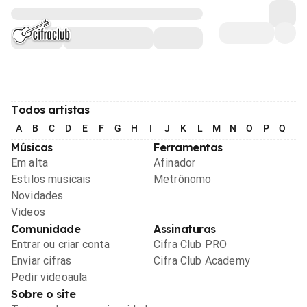
Todos artistas
A
B
C
D
E
F
G
H
I
J
K
L
M
N
O
P
Q
R
Músicas
Ferramentas
Em alta
Afinador
Estilos musicais
Metrônomo
Novidades
Videos
Comunidade
Assinaturas
Entrar ou criar conta
Cifra Club PRO
Enviar cifras
Cifra Club Academy
Pedir videoaula
Sobre o site