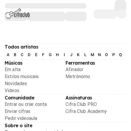
Todos artistas
A
B
C
D
E
F
G
H
I
J
K
L
M
N
O
P
Q
R
Músicas
Ferramentas
Em alta
Afinador
Estilos musicais
Metrônomo
Novidades
Videos
Comunidade
Assinaturas
Entrar ou criar conta
Cifra Club PRO
Enviar cifras
Cifra Club Academy
Pedir videoaula
Sobre o site