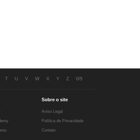
T
U
V
W
X
Y
Z
0/9
Sobre o site
O
Aviso Legal
ademy
Política de Privacidade
ros
Contato