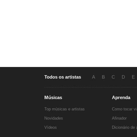
Todos os artistas
A
B
C
D
E
Músicas
Aprenda
Top músicas e artistas
Como tocar vi
Novidades
Afinador
Vídeos
Dicionário de