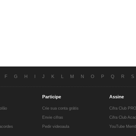
F
G
H
I
J
K
L
M
N
O
P
Q
R
S
Participe
Assine
olão
Crie sua conta grátis
Cifra Club PR
Envie cifras
Cifra Club Ac
 acordes
Pedir videoaula
YouTube Memb