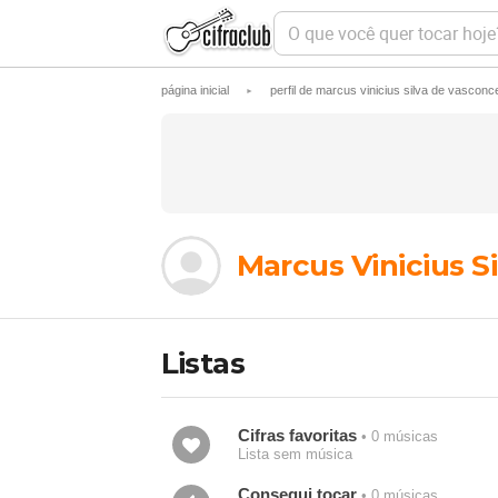
O
q
u
e
página inicial
perfil de marcus vinicius silva de vasconc
►
v
o
c
ê
q
u
e
r
t
Marcus Vinicius S
o
c
a
r
h
Listas
o
j
e
?
Cifras favoritas
• 0 músicas
Lista sem música
Consegui tocar
• 0 músicas